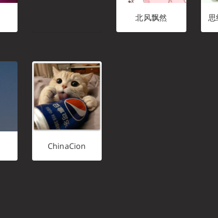
北风飘然
思
ChinaCion