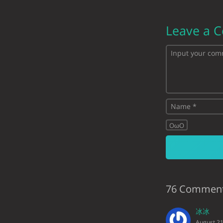
Leave a 
OωO
76 Commen
冰冰
August 21