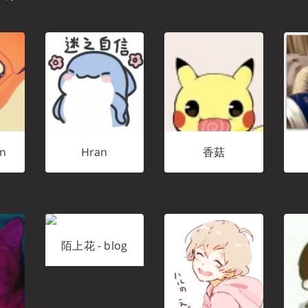
n
Hran
香菇
陌上花 - blog