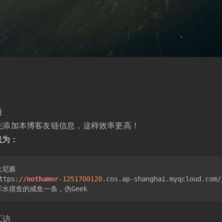
链
先添加本博客友链信息，这样效率更高！
息为：
tps:
//nothamor
-
1251700120
.cos.ap-shanghai.myqcloud.com/
互访