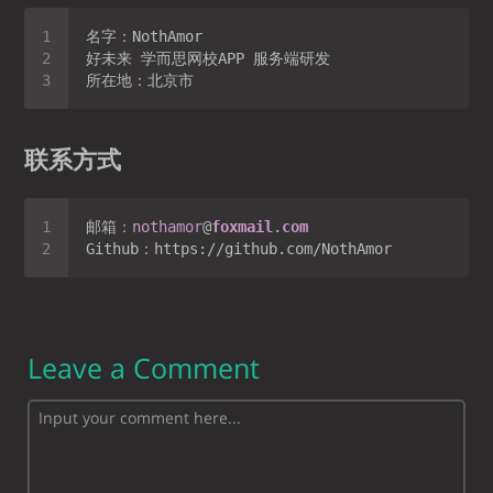
联系方式
邮箱：
nothamor
@
foxmail
.
com
Leave a Comment