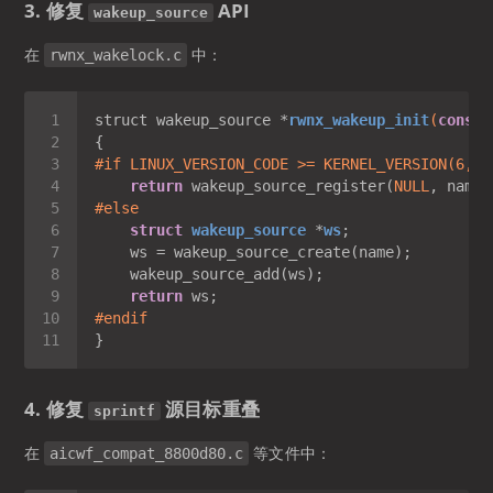
3. 修复
API
wakeup_source
在
中：
rwnx_wakelock.c
struct wakeup_source *
rwnx_wakeup_init
(
const
#
if
 LINUX_VERSION_CODE >= KERNEL_VERSION(6, 0
return
 wakeup_source_register(
NULL
#
else
struct
wakeup_source
 *
ws
;
return
#
endif
4. 修复
源目标重叠
sprintf
在
等文件中：
aicwf_compat_8800d80.c