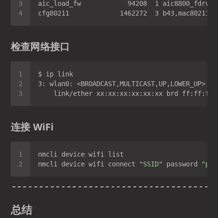
检查网络接口
连接 WiFi
nmcli device wifi connect 
"SSID"
 password 
"pas
总结