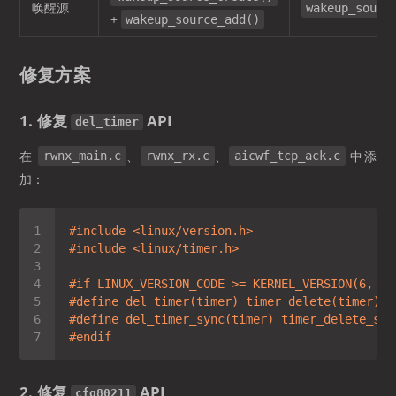
唤醒源
wakeup_sourc
+
wakeup_source_add()
修复方案
1. 修复
API
del_timer
在
、
、
中添
rwnx_main.c
rwnx_rx.c
aicwf_tcp_ack.c
加：
#
include
<linux/version.h>
#
include
<linux/timer.h>
#
if
 LINUX_VERSION_CODE >= KERNEL_VERSION(6, 0,
#
define
 del_timer(timer) timer_delete(timer)
#
define
 del_timer_sync(timer) timer_delete_syn
#
endif
2. 修复
API
cfg80211