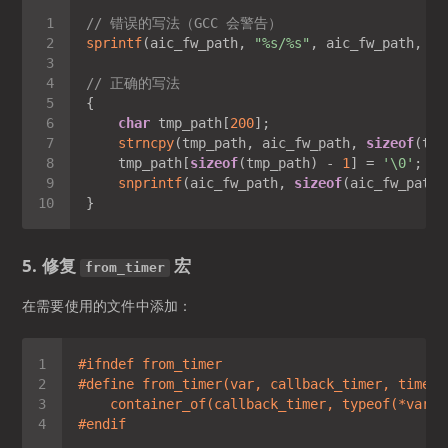
// 错误的写法（GCC 会警告）
sprintf
(aic_fw_path, 
"%s/%s"
, aic_fw_path, 
"a
// 正确的写法
char
 tmp_path[
200
strncpy
(tmp_path, aic_fw_path, 
sizeof
(tmp
    tmp_path[
sizeof
(tmp_path) - 
1
] = 
'\0'
snprintf
(aic_fw_path, 
sizeof
(aic_fw_path)
5. 修复
宏
from_timer
在需要使用的文件中添加：
#
ifndef
 from_timer
#
define
    container_of(callback_timer, typeof(*var),
#
endif