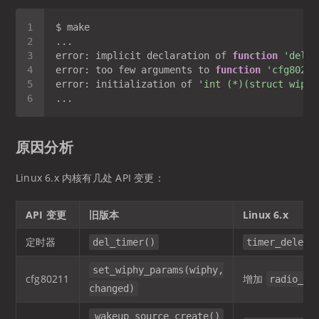
error: implicit declaration of 
function
'del_t
error: too few arguments to 
function
'cfg80211
error: initialization of 
'int (*)(struct wiphy
原因分析
Linux 6.x 内核有几处 API 变更：
API 变更
旧版本
Linux 6.x
定时器
del_timer()
timer_delete
set_wiphy_params(wiphy,
cfg80211
增加
radio_id
changed)
wakeup_source_create()