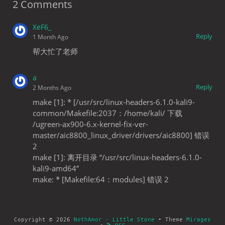
2 Comments
XeF6_
Reply
1 Month Ago
帮大忙了老师
a
Reply
2 Months Ago
make [1]: * [/usr/src/linux-headers-6.1.0-kali9-
common/Makefile:2037：/home/kali/ 下载
/ugreen-ax900-6.x-kernel-fix-ver-
master/aic8800_linux_driver/drivers/aic8800] 错误
2
make [1]: 离开目录 “/usr/src/linux-headers-6.1.0-
kali9-amd64”
make: * [Makefile:64：modules] 错误 2
Copyright © 2026
NothAmor - Little Stone
• Theme
Mirages