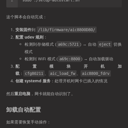
这个脚本会自动完成：
安装固件
到
/lib/firmware/aic8800D80/
配置 udev 规则
：
检测到存储模式 (
) → 自动
切换
a69c:5721
eject
模式
检测到 WiFi 模式 (
) → 自动加载驱动
a69c:8800
配置模块开机加
载
：
、
、
cfg80211
aic_load_fw
aic8800_fdrv
创建 systemd 服务
：处理开机时网卡已插入的情况
然后
重启电脑
，网卡就能自动识别了。
卸载自动配置
如果需要恢复手动操作：