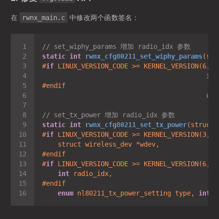
在
中修改两个函数签名：
rwnx_main.c
// set_wiphy_params 增加 radio_idx 参数
static
int
rwnx_cfg80211_set_wiphy_params
#
if
 LINUX_VERSION_CODE >= KERNEL_VERSION(
6
, 
0
int
                                          u32
// set_tx_power 增加 radio_idx 参数
static
int
rwnx_cfg80211_set_tx_power
#
if
 LINUX_VERSION_CODE >= KERNEL_VERSION(
3
, 
8
#
if
 LINUX_VERSION_CODE >= KERNEL_VERSION(
6
, 
0
int
enum
 nl80211_tx_power_setting type, 
int
 m