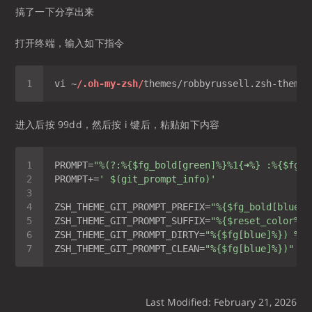
搞了一下分享出来
打开终端，输入如下指令
vi ~
/.oh-my-zsh/
进入后按 99dd，然后按 i 键后，粘贴如下内容
PROMPT=
"%(?:%{$fg_bold[green]%}%1{➜%} :%{$fg_b
PROMPT+=
' $(git_prompt_info)'
ZSH_THEME_GIT_PROMPT_PREFIX=
"%{$fg_bold[blue]%
ZSH_THEME_GIT_PROMPT_SUFFIX=
"%{$reset_color%} 
ZSH_THEME_GIT_PROMPT_DIRTY=
"%{$fg[blue]%}) %{$
ZSH_THEME_GIT_PROMPT_CLEAN=
"%{$fg[blue]%})"
Last Modified: February 21, 2026